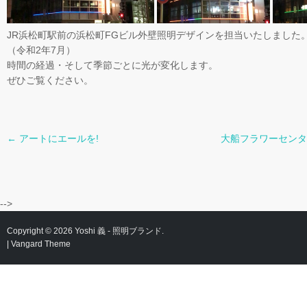
JR浜松町駅前の浜松町FGビル外壁照明デザインを担当いたしました
（令和2年7月）
時間の経過・そして季節ごとに光が変化します。
ぜひご覧ください。
←
アートにエールを!
大船フラワーセンタ
Post
navigation
-->
Copyright © 2026
Yoshi 義
- 照明ブランド.
|
Vangard Theme